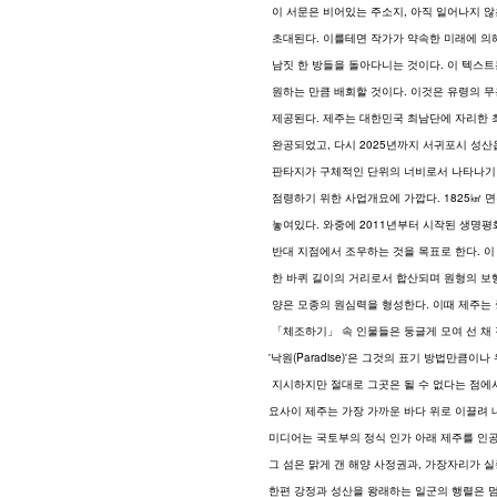
 이 서문은 비어있는 주소지, 아직 일어나지 
 초대된다. 이를테면 작가가 약속한 미래에 의해
 남짓 한 방들을 돌아다니는 것이다. 이 텍스
 원하는 만큼 배회할 것이다. 이것은 유령의 
 제공된다. 제주는 대한민국 최남단에 자리한 
 완공되었고, 다시 2025년까지 서귀포시 성산
 판타지가 구체적인 단위의 너비로서 나타나기
 점령하기 위한 사업개요에 가깝다. 1825㎢
 놓여있다. 와중에 2011년부터 시작된 생명평
 반대 지점에서 조우하는 것을 목표로 한다. 이
 한 바퀴 길이의 거리로서 합산되며 원형의 보
 양은 모종의 원심력을 형성한다. 이때 제주는
 「체조하기」 속 인물들은 둥글게 모여 선 채
'낙원(Paradise)'은 그것의 표기 방법만
 지시하지만 절대로 그곳은 될 수 없다는 점에서
요사이 제주는 가장 가까운 바다 위로 이끌려 
미디어는 국토부의 정식 인가 아래 제주를 인공
그 섬은 맑게 갠 해양 사정권과, 가장자리가 
한편 강정과 성산을 왕래하는 일군의 행렬은 멈