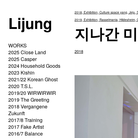
2018, Exhibition, Culture space yang, Jeju,
Lijung
2019, Exhibition, Rasselmania, Hildesheim,
지나간 
WORKS
2018
2025 Close Land
2025 Casper
2024 Household Goods
2023 Kishin
2021/22 Korean Ghost
2020 T.S.L.
2019/20 WIRWIRWIR
2019 The Greeting
2018 Vergangene
Zukunft
2017/8 Training
2017 Fake Artist
2016/7 Balance