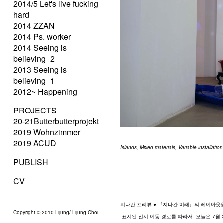
2014/5 Let's live fucking
hard
2014 ZZAN
2014 Ps. worker
2014 Seeing is
believing_2
2013 Seeing is
believing_1
2012~ Happening
PROJECTS
20-21Butterbutterprojekt
2019 Wohnzimmer
2019 ACUD
Islands, Mixed materials, Variable installatio
PUBLISH
CV
지나간 프리뷰 ● 『지나간 미래』의 레이아웃
Copyright © 2010 Lijung/ Lijung Choi
 표시된 전시 이동 경로를 따라서. 오늘은 7월